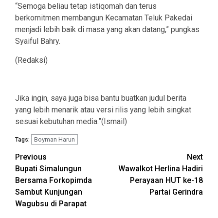
‎“Semoga beliau tetap istiqomah dan terus
berkomitmen membangun Kecamatan Teluk Pakedai
menjadi lebih baik di masa yang akan datang,” pungkas
Syaiful Bahry.
‎(Redaksi)
‎Jika ingin, saya juga bisa bantu buatkan judul berita
yang lebih menarik atau versi rilis yang lebih singkat
sesuai kebutuhan media.”(Ismail)
Boyman Harun
Tags:
Post
Previous
Next
Bupati Simalungun
Wawalkot Herlina Hadiri
navigation
Bersama Forkopimda
Perayaan HUT ke-18
Sambut Kunjungan
Partai Gerindra
Wagubsu di Parapat