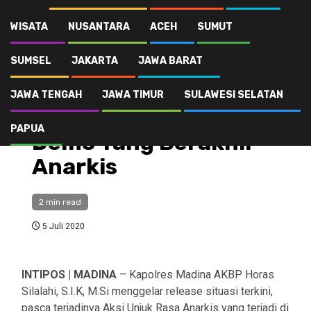
Polres Madina Amankan 17 Pelaku Demo Yang Berakhir Anarkis
WISATA
NUSANTARA
ACEH
SUMUT
SUMSEL
JAKARTA
JAWA BARAT
Hukum & Kriminal
Polres Madina
JAWA TENGAH
JAWA TIMUR
SULAWESI SELATAN
Amankan 17 Pelaku
PAPUA
Demo Yang Berakhir
Anarkis
2 min read
5 Juli 2020
INTIPOS | MADINA
– Kapolres Madina AKBP Horas
Silalahi, S.I.K, M.Si menggelar release situasi terkini,
pasca terjadinya Aksi Unjuk Rasa Anarkis yang terjadi di