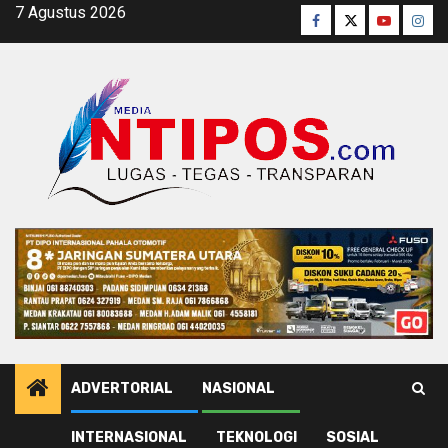
Skip
7 Agustus 2026
Facebook
Twitter
Youtube
Inst
to
content
ADVERTORIAL
NASIONAL
INTERNASIONAL
TEKNOLOGI
SOSIAL
Home
Hukum & Kriminal