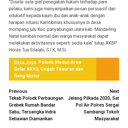
“Disela-sela giat penegakan hukum terhadap para
pelaku, kami juga menyampaikan pesan persuasif dan
edukatif kepada kaum ibu dan anak-anak dengan
harapan situasi Kamtibmas khususnya di desa
mompang julu Kec. panyabungan utara kab. Mandailing
Natal kembali normal dan warga masyarakat dapat
melakukan aktivitasnya seperti sedia kala” tutup AKBP
Horas Tua Silalahi, S.I.K, M.Si.
Baca Juga
Polsek Medan Area
Gelar KRYD, Cegah Tawuran dan
Geng Motor
Post
Previous
Next
Tekab Polsek Perbaungan
Jelang Pilkada 2020, Sat
navigation
Grebek Rumah Bandar
Pol Air Polres Sergai
Sabu, Tersangka Indra
Sambangi Tokoh
Setiawan Diamankan
Masyarakat