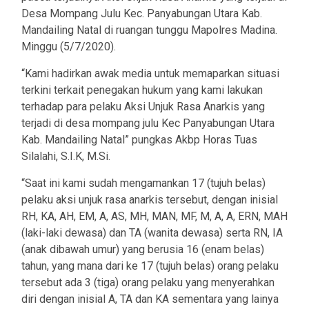
Desa Mompang Julu Kec. Panyabungan Utara Kab.
Mandailing Natal di ruangan tunggu Mapolres Madina.
Minggu (5/7/2020).
“Kami hadirkan awak media untuk memaparkan situasi
terkini terkait penegakan hukum yang kami lakukan
terhadap para pelaku Aksi Unjuk Rasa Anarkis yang
terjadi di desa mompang julu Kec Panyabungan Utara
Kab. Mandailing Natal” pungkas Akbp Horas Tuas
Silalahi, S.I.K, M.Si.
“Saat ini kami sudah mengamankan 17 (tujuh belas)
pelaku aksi unjuk rasa anarkis tersebut, dengan inisial
RH, KA, AH, EM, A, AS, MH, MAN, MF, M, A, A, ERN, MAH
(laki-laki dewasa) dan TA (wanita dewasa) serta RN, IA
(anak dibawah umur) yang berusia 16 (enam belas)
tahun, yang mana dari ke 17 (tujuh belas) orang pelaku
tersebut ada 3 (tiga) orang pelaku yang menyerahkan
diri dengan inisial A, TA dan KA sementara yang lainya