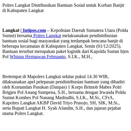
Polres Langkat Distribusikan Bantuan Sosial untuk Korban Banjir
di Kabupaten Langkat
Langkat |
Intipos.com
– Kepolisian Daerah Sumatera Utara (Polda
Sumut) bersama
Polres Langkat
melaksanakan pendistribusian
bantuan sosial bagi masyarakat yang terdampak bencana banjir di
beberapa kecamatan di Kabupaten Langkat, Senin (01/12/2025).
Bantuan tersebut merupakan paket logistik dari Kapolda Sumut Irjen
Pol
Whisnu Hermawan Februanto
, S.I.K., M.H.,
Bertempat di Mapolres Langkat sekitar pukul 14.30 WIB,
dilaksanakan apel pelepasan pendistribusian bantuan yang dihadiri
oleh Komandan Pasukan (Danpas) 1 Korps Brimob Mabes Polri
Brigjen Pol Anang Sumpena, S.H., bersama dengan Irwasda Polda
Sumut Kombes Pol Nanang Masbudhi, S.I.K., M.Si., CFrA,
Kapolres Langkat AKBP David Triyo Prasojo, SH, SIK, M.Si.,
serta Bupati Langkat H. Syah Afandin, S.H., dan jajaran pejabat
utama Polres Langkat.