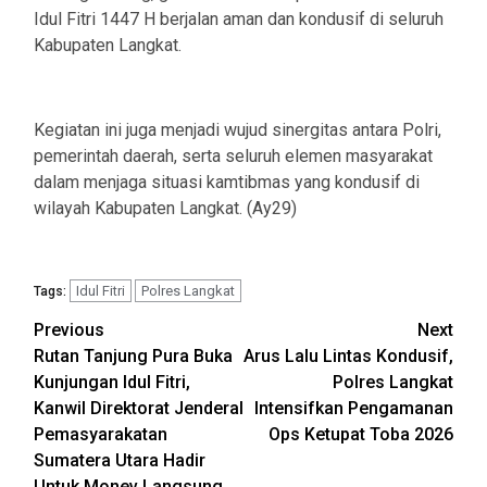
Idul Fitri 1447 H berjalan aman dan kondusif di seluruh
Kabupaten Langkat.
Kegiatan ini juga menjadi wujud sinergitas antara Polri,
pemerintah daerah, serta seluruh elemen masyarakat
dalam menjaga situasi kamtibmas yang kondusif di
wilayah Kabupaten Langkat. (Ay29)
Idul Fitri
Polres Langkat
Tags:
Post
Previous
Next
Rutan Tanjung Pura Buka
Arus Lalu Lintas Kondusif,
navigation
Kunjungan Idul Fitri,
Polres Langkat
Kanwil Direktorat Jenderal
Intensifkan Pengamanan
Pemasyarakatan
Ops Ketupat Toba 2026
Sumatera Utara Hadir
Untuk Monev Langsung