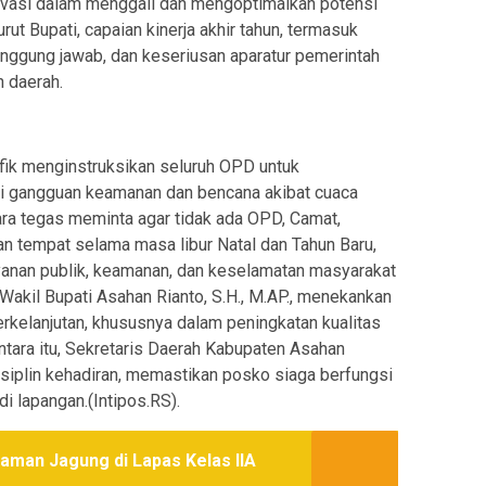
ovasi dalam menggali dan mengoptimalkan potensi
ut Bupati, capaian kinerja akhir tahun, termasuk
tanggung jawab, dan keseriusan aparatur pemerintah
 daerah.
fik menginstruksikan seluruh OPD untuk
i gangguan keamanan dan bencana akibat cuaca
ara tegas meminta agar tidak ada OPD, Camat,
tempat selama masa libur Natal dan Tahun Baru,
ayanan publik, keamanan, dan keselamatan masyarakat
 Wakil Bupati Asahan Rianto, S.H., M.AP., menekankan
erkelanjutan, khususnya dalam peningkatan kualitas
tara itu, Sekretaris Daerah Kabupaten Asahan
isiplin kehadiran, memastikan posko siaga berfungsi
i lapangan.(Intipos.RS).
man Jagung di Lapas Kelas IIA