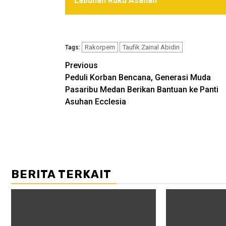
Labuhan Ruku Asahan
Rakorpem
Taufik Zainal Abidin
Tags:
Post
Previous
Peduli Korban Bencana, Generasi Muda
navigation
Pasaribu Medan Berikan Bantuan ke Panti
Asuhan Ecclesia
BERITA TERKAIT