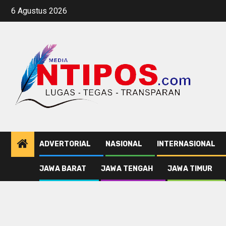
Skip
6 Agustus 2026
to
content
ADVERTORIAL
NASIONAL
INTERNASIONAL
JAWA BARAT
JAWA TENGAH
JAWA TIMUR