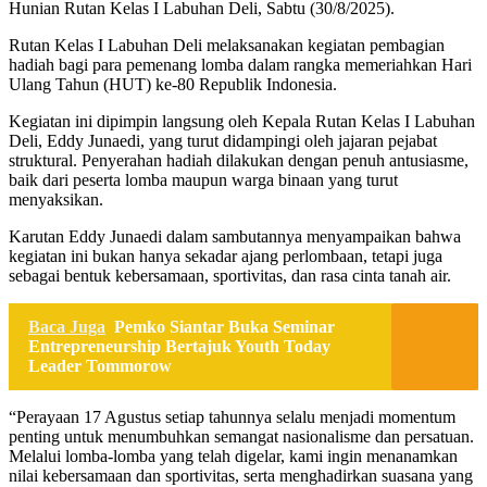
Hunian Rutan Kelas I Labuhan Deli, Sabtu (30/8/2025).
Rutan Kelas I Labuhan Deli melaksanakan kegiatan pembagian
hadiah bagi para pemenang lomba dalam rangka memeriahkan Hari
Ulang Tahun (HUT) ke-80 Republik Indonesia.
Kegiatan ini dipimpin langsung oleh Kepala Rutan Kelas I Labuhan
Deli, Eddy Junaedi, yang turut didampingi oleh jajaran pejabat
struktural. Penyerahan hadiah dilakukan dengan penuh antusiasme,
baik dari peserta lomba maupun warga binaan yang turut
menyaksikan.
Karutan Eddy Junaedi dalam sambutannya menyampaikan bahwa
kegiatan ini bukan hanya sekadar ajang perlombaan, tetapi juga
sebagai bentuk kebersamaan, sportivitas, dan rasa cinta tanah air.
Baca Juga
Pemko Siantar Buka Seminar
Entrepreneurship Bertajuk Youth Today
Leader Tommorow
“Perayaan 17 Agustus setiap tahunnya selalu menjadi momentum
penting untuk menumbuhkan semangat nasionalisme dan persatuan.
Melalui lomba-lomba yang telah digelar, kami ingin menanamkan
nilai kebersamaan dan sportivitas, serta menghadirkan suasana yang