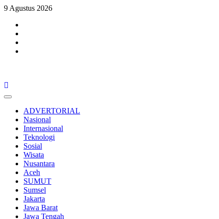
Skip
9 Agustus 2026
to
Facebook
content
Twitter
Youtube
Instagram
Primary
Menu
ADVERTORIAL
Nasional
Internasional
Teknologi
Sosial
Wisata
Nusantara
Aceh
SUMUT
Sumsel
Jakarta
Jawa Barat
Jawa Tengah