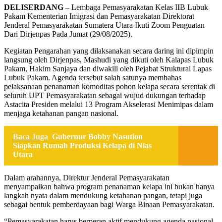
DELISERDANG –
Lembaga Pemasyarakatan Kelas IIB Lubuk
Pakam Kementerian Imigrasi dan Pemasyarakatan Direktorat
Jenderal Pemasyarakatan Sumatera Utara Ikuti Zoom Penguatan
Dari Dirjenpas Pada Jumat (29/08/2025).
Kegiatan Pengarahan yang dilaksanakan secara daring ini dipimpin
langsung oleh Dirjenpas, Mashudi yang dikuti oleh Kalapas Lubuk
Pakam, Hakim Sanjaya dan diwakili oleh Pejabat Struktural Lapas
Lubuk Pakam. Agenda tersebut salah satunya membahas
pelaksanaan penanaman komoditas pohon kelapa secara serentak di
seluruh UPT Pemasyarakatan sebagai wujud dukungan terhadap
Astacita Presiden melalui 13 Program Akselerasi Menimipas dalam
menjaga ketahanan pangan nasional.
Baca Juga
Gubernur Bobby Nasution
Siapkan Rumah Produksi Kelapa di Nias
Utara
Dalam arahannya, Direktur Jenderal Pemasyarakatan
menyampaikan bahwa program penanaman kelapa ini bukan hanya
langkah nyata dalam mendukung ketahanan pangan, tetapi juga
sebagai bentuk pemberdayaan bagi Warga Binaan Pemasyarakatan.
“Pemasyarakatan harus berperan aktif mendukung agenda nasional,