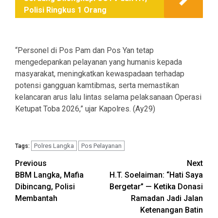
Polisi Ringkus 1 Orang
“Personel di Pos Pam dan Pos Yan tetap
mengedepankan pelayanan yang humanis kepada
masyarakat, meningkatkan kewaspadaan terhadap
potensi gangguan kamtibmas, serta memastikan
kelancaran arus lalu lintas selama pelaksanaan Operasi
Ketupat Toba 2026,” ujar Kapolres. (Ay29)
Polres Langka
Pos Pelayanan
Tags:
Post
Previous
Next
BBM Langka, Mafia
H.T. Soelaiman: “Hati Saya
navigation
Dibincang, Polisi
Bergetar” — Ketika Donasi
Membantah
Ramadan Jadi Jalan
Ketenangan Batin