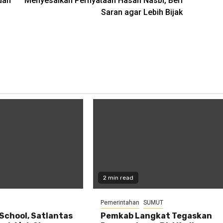
dan
Menyesalkan Pernyataan Hasan Nasbi, Beri
Saran agar Lebih Bijak
2 min read
Pemerintahan
SUMUT
 School, Satlantas
Pemkab Langkat Tegaskan