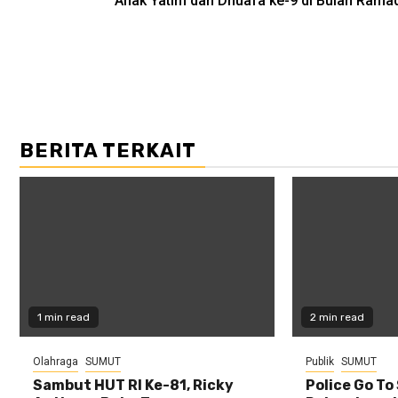
Anak Yatim dan Dhuafa ke-9 di Bulan Rama
BERITA TERKAIT
1 min read
2 min read
Olahraga
SUMUT
Publik
SUMUT
Sambut HUT RI Ke-81, Ricky
Police Go To