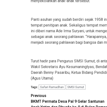
menyekolahkan anak-anak tersebut.
Panti asuhan yang sudah berdiri sejak 1958 i
tempat penitipan anak. Sekaligus tempat membi
ini diberi nama Ade Irma Suryani, untuk meng
sebagai anak seorang pahlawan. “Harapannya,
menjadi seorang pahlawan bagi bangsa dan mas
Turut hadir para Pengurus SMSI Sumut, di anta
Wakil Sekretaris Ayu Kesumaningtyas, Bendah
Daerah Benny Pasaribu, Ketua Bidang Pendidi
(Agus Utama)
Safari Ramadhan
SMSI Sumut
Tags:
Post
Previous
BKMT Permata Desa Pal 9 Gelar Santunan
navigation