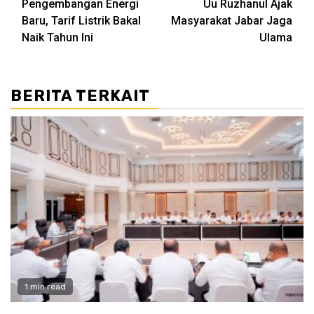
Pengembangan Energi
Uu Ruzhanul Ajak
navigation
Baru, Tarif Listrik Bakal
Masyarakat Jabar Jaga
Naik Tahun Ini
Ulama
BERITA TERKAIT
1 min read