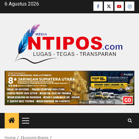
Skip
6 Agustus 2026
Facebook
Twitter
Youtube
Inst
to
content
Primary
Menu
Home
Ekonomi Bisnis