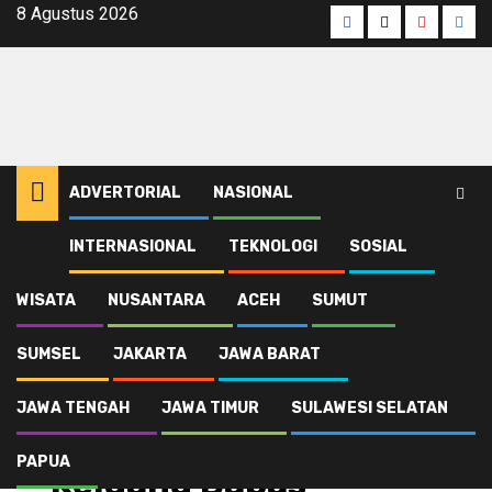
Skip
8 Agustus 2026
Facebook
Twitter
Youtube
Inst
to
content
ADVERTORIAL
NASIONAL
INTERNASIONAL
TEKNOLOGI
SOSIAL
Home
Publik
Kondisi Jalan Kabupaten A1- A4 Keluang Babas-Bingkas
WISATA
NUSANTARA
ACEH
SUMUT
SUMSEL
JAKARTA
JAWA BARAT
Publik
Sumsel
Kondisi Jalan
JAWA TENGAH
JAWA TIMUR
SULAWESI SELATAN
Kabupaten A1- A4
PAPUA
Keluang Babas-