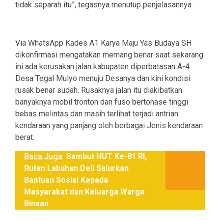
tidak separah itu”, tegasnya menutup penjelasannya.
Via WhatsApp Kades A1 Karya Maju Yas Budaya SH
dikonfirmasi mengatakan memang benar saat sekarang
ini ada kerusakan jalan kabupaten diperbatasan A-4
Desa Tegal Mulyo menuju Desanya dan kini kondisi
rusak benar sudah. Rusaknya jalan itu diakibatkan
banyaknya mobil tronton dan fuso bertonase tinggi
bebas melintas dan masih terlihat terjadi antrian
kendaraan yang panjang oleh berbagai Jenis kendaraan
berat.
Baca Juga
Sambut HUT Ke-81 RI,
Rutan Labuhan Deli Salurkan
Bantuan Sosial Kepada
Masyarakat dan Keluarga Warga
Binaan