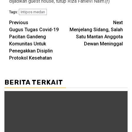
dijadikan guest house, tutup Riza Fahlevi Naim.(r)
Intipos medan
Tags:
Post
Previous
Next
Gugus Tugas Covid-19
Menjelang Sidang, Salah
navigation
Pacitan Gandeng
Satu Mantan Anggota
Komunitas Untuk
Dewan Meninggal
Penegakkan Disiplin
Protokol Kesehatan
BERITA TERKAIT