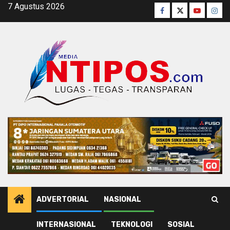
Skip
7 Agustus 2026
Facebook
Twitter
Youtube
Inst
to
content
ADVERTORIAL
NASIONAL
INTERNASIONAL
TEKNOLOGI
SOSIAL
Home
Ekonomi Bisnis