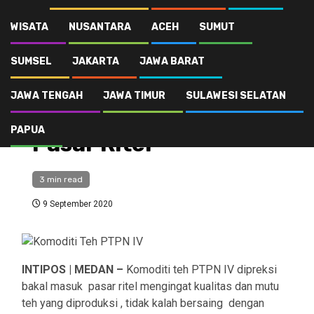
Komoditi Teh PTPN IV Diprediksi Masuk Pasar Ritel
WISATA
NUSANTARA
ACEH
SUMUT
SUMSEL
JAKARTA
JAWA BARAT
Ekonomi Bisnis
Komoditi Teh PTPN IV
JAWA TENGAH
JAWA TIMUR
SULAWESI SELATAN
Diprediksi Masuk
PAPUA
Pasar Ritel
3 min read
9 September 2020
INTIPOS | MEDAN –
Komoditi teh PTPN IV dipreksi
bakal masuk pasar ritel mengingat kualitas dan mutu
teh yang diproduksi , tidak kalah bersaing dengan