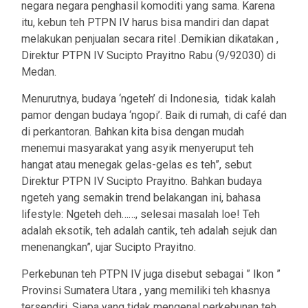
negara negara penghasil komoditi yang sama. Karena
itu, kebun teh PTPN IV harus bisa mandiri dan dapat
melakukan penjualan secara ritel .Demikian dikatakan ,
Direktur PTPN IV Sucipto Prayitno Rabu (9/92030) di
Medan.
Menurutnya, budaya ‘ngeteh’ di Indonesia, tidak kalah
pamor dengan budaya ‘ngopi’. Baik di rumah, di café dan
di perkantoran. Bahkan kita bisa dengan mudah
menemui masyarakat yang asyik menyeruput teh
hangat atau menegak gelas-gelas es teh”, sebut
Direktur PTPN IV Sucipto Prayitno. Bahkan budaya
ngeteh yang semakin trend belakangan ini, bahasa
lifestyle: Ngeteh deh……, selesai masalah loe! Teh
adalah eksotik, teh adalah cantik, teh adalah sejuk dan
menenangkan”, ujar Sucipto Prayitno.
Perkebunan teh PTPN IV juga disebut sebagai ” Ikon ”
Provinsi Sumatera Utara , yang memiliki teh khasnya
tersendiri. Siapa yang tidak mengenal perkebunan teh