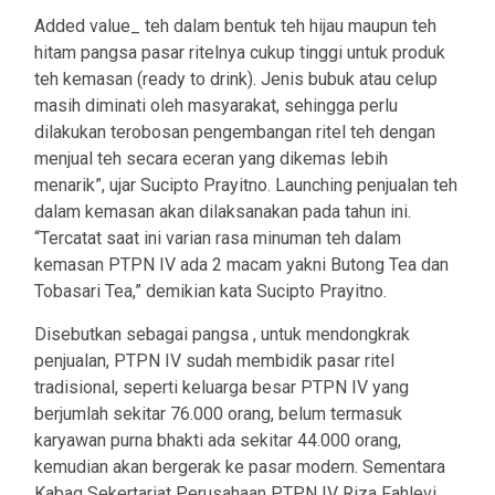
Added value_ teh dalam bentuk teh hijau maupun teh
hitam pangsa pasar ritelnya cukup tinggi untuk produk
teh kemasan (ready to drink). Jenis bubuk atau celup
masih diminati oleh masyarakat, sehingga perlu
dilakukan terobosan pengembangan ritel teh dengan
menjual teh secara eceran yang dikemas lebih
menarik”, ujar Sucipto Prayitno. Launching penjualan teh
dalam kemasan akan dilaksanakan pada tahun ini.
“Tercatat saat ini varian rasa minuman teh dalam
kemasan PTPN IV ada 2 macam yakni Butong Tea dan
Tobasari Tea,” demikian kata Sucipto Prayitno.
Disebutkan sebagai pangsa , untuk mendongkrak
penjualan, PTPN IV sudah membidik pasar ritel
tradisional, seperti keluarga besar PTPN IV yang
berjumlah sekitar 76.000 orang, belum termasuk
karyawan purna bhakti ada sekitar 44.000 orang,
kemudian akan bergerak ke pasar modern. Sementara
Kabag Sekertariat Perusahaan PTPN IV Riza Fahlevi