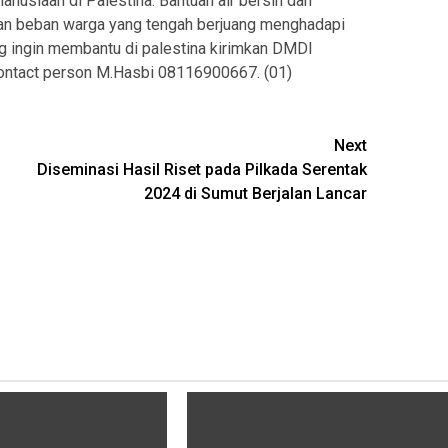
usiaan di Palestina. Bantuan air bersih dan
an beban warga yang tengah berjuang menghadapi
ang ingin membantu di palestina kirimkan DMDI
ontact person M.Hasbi 08116900667. (01)
Next
Diseminasi Hasil Riset pada Pilkada Serentak
2024 di Sumut Berjalan Lancar