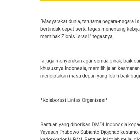
“Masyarakat dunia, terutama negara-negara Is
bertindak cepat serta tegas menentang kebija
memihak Zionis Israel,” tegasnya.
Ia juga menyerukan agar semua pihak, baik dar
khususnya Indonesia, memilih jalan keamana
menciptakan masa depan yang lebih baik bagi
*Kolaborasi Lintas Organisasi*
Bantuan yang diberikan DMDI Indonesia kepad
Yayasan Prabowo Subianto Djojohadikusumo, 
kader-kader HIPMI. Bantuan ini telah mulai di