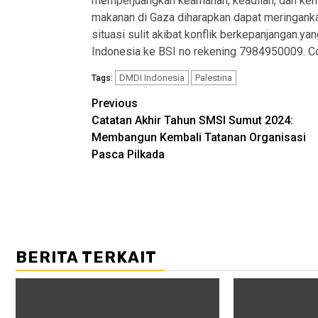
memperjuangkan keamanan, keadilan, dan keman
makanan di Gaza diharapkan dapat meringank
situasi sulit akibat konflik berkepanjangan.y
Indonesia ke BSI no rekening 7984950009. C
DMDI Indonesia
Palestina
Tags:
Post
Previous
Catatan Akhir Tahun SMSI Sumut 2024:
navigation
Membangun Kembali Tatanan Organisasi
Pasca Pilkada
BERITA TERKAIT