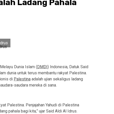
dalah Ladang Pahala
Idrus
Melayu Dunia Islam (
DMDI
) Indonesia, Datuk Said
lam dunia untuk terus membantu rakyat Palestina.
ionis di
Palestina
adalah ujian sekaligus ladang
saudara-saudara mereka di sana.
at Palestina. Penjajahan Yahudi di Palestina
ng pahala bagi kita,” ujar Said Aldi Al Idrus.