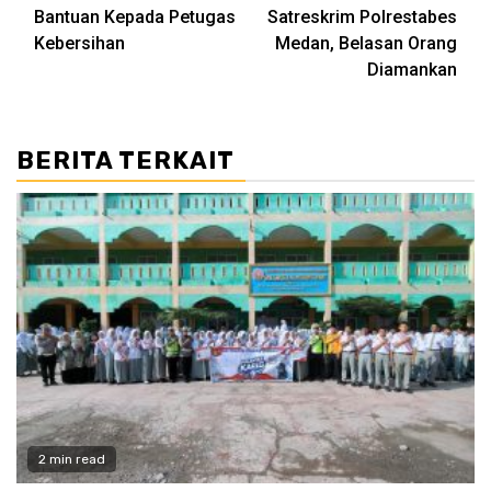
navigation
Bantuan Kepada Petugas
Satreskrim Polrestabes
Kebersihan
Medan, Belasan Orang
Diamankan
BERITA TERKAIT
2 min read