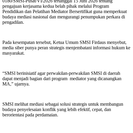
0180/SMSI-Pusat/VI/2026 tertanggal 15 Juni 2026 tentang
pengajuan kerjasama kedua belah pihak melalui Program
Pendidikan dan Pelatihan Mediator Bersertifikat guna memperkuat
budaya mediasi nasional dan mengurangi penumpukan perkara di
pengadilan.
Pada kesempatan tersebut, Ketua Umum SMSI Firdaus menyebut,
media siber punya peran strategis menjembatani informasi hukum ke
masyarakat.
“SMSI berinisiatif agar perwakilan-perwakilan SMSI di daerah
dapat menjadi bagian dari program mediator yang dicanangkan
MA,” ujarnya.
SMSI melihat mediasi sebagai solusi strategis untuk membangun
budaya penyelesaian konflik yang lebih efektif, cepat, dan
berorientasi pada perdamaian.