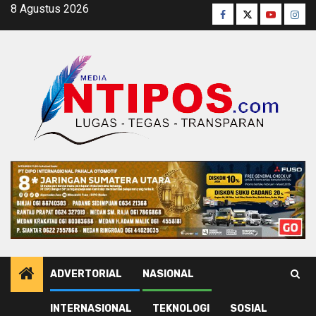
Skip
8 Agustus 2026
Facebook
Twitter
Youtube
Inst
to
content
ADVERTORIAL
NASIONAL
INTERNASIONAL
TEKNOLOGI
SOSIAL
Home
Pemerintahan