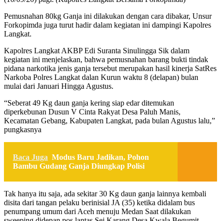
Pemusnahan 80kg Ganja ini dilakukan dengan cara dibakar, Unsur
Forkopimda juga turut hadir dalam kegiatan ini dampingi Kapolres
Langkat.
Kapolres Langkat AKBP Edi Suranta Sinulingga Sik dalam
kegiatan ini menjelaskan, bahwa pemusnahan barang bukti tindak
pidana narkotika jenis ganja tersebut merupakan hasil kinerja SatRes
Narkoba Polres Langkat dalan Kurun waktu 8 (delapan) bulan
mulai dari Januari Hingga Agustus.
“Seberat 49 Kg daun ganja kering siap edar ditemukan
diperkebunan Dusun V Cinta Rakyat Desa Paluh Manis,
Kecamatan Gebang, Kabupaten Langkat, pada bulan Agustus lalu,”
pungkasnya
Baca Juga
Modus Baru Jadikan, Pohon
Bambu Gudang Ganja Diungkap Polisi
Tak hanya itu saja, ada sekitar 30 Kg daun ganja lainnya kembali
disita dari tangan pelaku berinisial JA (35) ketika didalam bus
penumpang umum dari Aceh menuju Medan Saat dilakukan
sweeping didepan pos lantas Sei Karang Desa Kwala Begumit,