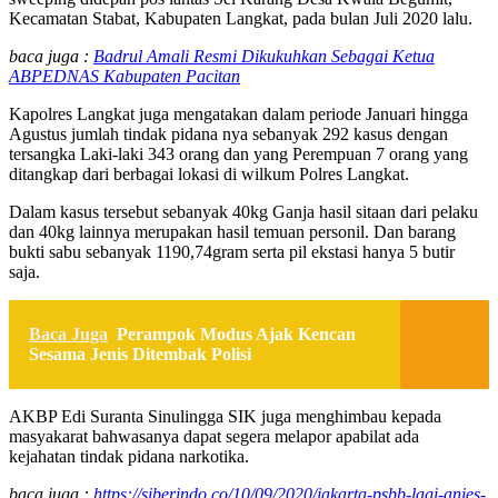
Kecamatan Stabat, Kabupaten Langkat, pada bulan Juli 2020 lalu.
baca juga :
Badrul Amali Resmi Dikukuhkan Sebagai Ketua
ABPEDNAS Kabupaten Pacitan
Kapolres Langkat juga mengatakan dalam periode Januari hingga
Agustus jumlah tindak pidana nya sebanyak 292 kasus dengan
tersangka Laki-laki 343 orang dan yang Perempuan 7 orang yang
ditangkap dari berbagai lokasi di wilkum Polres Langkat.
Dalam kasus tersebut sebanyak 40kg Ganja hasil sitaan dari pelaku
dan 40kg lainnya merupakan hasil temuan personil. Dan barang
bukti sabu sebanyak 1190,74gram serta pil ekstasi hanya 5 butir
saja.
Baca Juga
Perampok Modus Ajak Kencan
Sesama Jenis Ditembak Polisi
AKBP Edi Suranta Sinulingga SIK juga menghimbau kepada
masyakarat bahwasanya dapat segera melapor apabilat ada
kejahatan tindak pidana narkotika.
baca juga :
https://siberindo.co/10/09/2020/jakarta-psbb-lagi-anies-