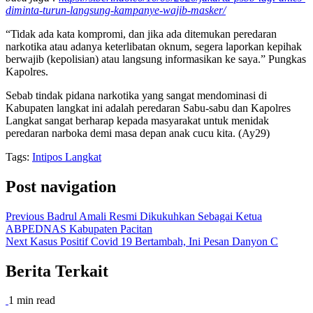
diminta-turun-langsung-kampanye-wajib-masker/
“Tidak ada kata kompromi, dan jika ada ditemukan peredaran
narkotika atau adanya keterlibatan oknum, segera laporkan kepihak
berwajib (kepolisian) atau langsung informasikan ke saya.” Pungkas
Kapolres.
Sebab tindak pidana narkotika yang sangat mendominasi di
Kabupaten langkat ini adalah peredaran Sabu-sabu dan Kapolres
Langkat sangat berharap kepada masyarakat untuk menidak
peredaran narboka demi masa depan anak cucu kita. (Ay29)
Tags:
Intipos Langkat
Post navigation
Previous
Badrul Amali Resmi Dikukuhkan Sebagai Ketua
ABPEDNAS Kabupaten Pacitan
Next
Kasus Positif Covid 19 Bertambah, Ini Pesan Danyon C
Berita Terkait
1 min read