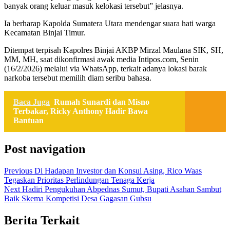
banyak orang keluar masuk kelokasi tersebut” jelasnya.
Ia berharap Kapolda Sumatera Utara mendengar suara hati warga
Kecamatan Binjai Timur.
Ditempat terpisah Kapolres Binjai AKBP Mirzal Maulana SIK, SH,
MM, MH, saat dikonfirmasi awak media Intipos.com, Senin
(16/2/2026) melalui via WhatsApp, terkait adanya lokasi barak
narkoba tersebut memilih diam seribu bahasa.
Baca Juga
Rumah Sunardi dan Misno
Terbakar, Ricky Anthony Hadir Bawa
Bantuan
Post navigation
Previous
Di Hadapan Investor dan Konsul Asing, Rico Waas
Tegaskan Prioritas Perlindungan Tenaga Kerja
Next
Hadiri Pengukuhan Abpednas Sumut, Bupati Asahan Sambut
Baik Skema Kompetisi Desa Gagasan Gubsu
Berita Terkait