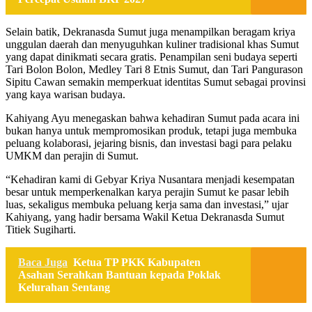
Selain batik, Dekranasda Sumut juga menampilkan beragam kriya
unggulan daerah dan menyuguhkan kuliner tradisional khas Sumut
yang dapat dinikmati secara gratis. Penampilan seni budaya seperti
Tari Bolon Bolon, Medley Tari 8 Etnis Sumut, dan Tari Pangurason
Sipitu Cawan semakin memperkuat identitas Sumut sebagai provinsi
yang kaya warisan budaya.
Kahiyang Ayu menegaskan bahwa kehadiran Sumut pada acara ini
bukan hanya untuk mempromosikan produk, tetapi juga membuka
peluang kolaborasi, jejaring bisnis, dan investasi bagi para pelaku
UMKM dan perajin di Sumut.
“Kehadiran kami di Gebyar Kriya Nusantara menjadi kesempatan
besar untuk memperkenalkan karya perajin Sumut ke pasar lebih
luas, sekaligus membuka peluang kerja sama dan investasi,” ujar
Kahiyang, yang hadir bersama Wakil Ketua Dekranasda Sumut
Titiek Sugiharti.
Baca Juga
Ketua TP PKK Kabupaten
Asahan Serahkan Bantuan kepada Poklak
Kelurahan Sentang