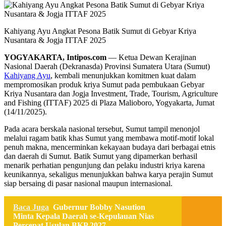
Kahiyang Ayu Angkat Pesona Batik Sumut di Gebyar Kriya
Nusantara & Jogja ITTAF 2025
YOGYAKARTA, Intipos.com
— Ketua Dewan Kerajinan
Nasional Daerah (Dekranasda) Provinsi Sumatera Utara (Sumut)
Kahiyang Ayu
, kembali menunjukkan komitmen kuat dalam
mempromosikan produk kriya Sumut pada pembukaan Gebyar
Kriya Nusantara dan Jogja Investment, Trade, Tourism, Agriculture
and Fishing (ITTAF) 2025 di Plaza Malioboro, Yogyakarta, Jumat
(14/11/2025).
Pada acara berskala nasional tersebut, Sumut tampil menonjol
melalui ragam batik khas Sumut yang membawa motif-motif lokal
penuh makna, mencerminkan kekayaan budaya dari berbagai etnis
dan daerah di Sumut. Batik Sumut yang dipamerkan berhasil
menarik perhatian pengunjung dan pelaku industri kriya karena
keunikannya, sekaligus menunjukkan bahwa karya perajin Sumut
siap bersaing di pasar nasional maupun internasional.
Baca Juga
Gubernur Bobby Nasution
Minta Kepala Daerah se-Kepulauan Nias
Percepat Usulan BKP 2027