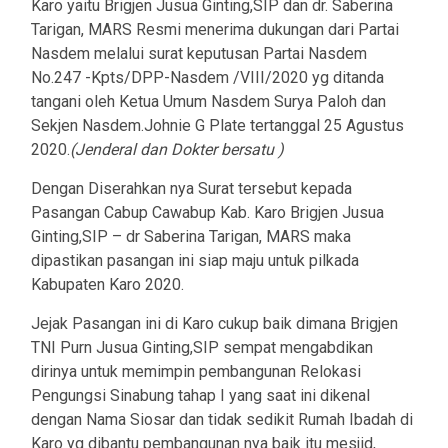
Karo yaitu Brigjen Jusua Ginting,SIP dan dr. Saberina
Tarigan, MARS Resmi menerima dukungan dari Partai
Nasdem melalui surat keputusan Partai Nasdem
No.247 -Kpts/DPP-Nasdem /VIII/2020 yg ditanda
tangani oleh Ketua Umum Nasdem Surya Paloh dan
Sekjen Nasdem.Johnie G Plate tertanggal 25 Agustus
2020.
(Jenderal dan Dokter bersatu )
Dengan Diserahkan nya Surat tersebut kepada
Pasangan Cabup Cawabup Kab. Karo Brigjen Jusua
Ginting,SIP – dr Saberina Tarigan, MARS maka
dipastikan pasangan ini siap maju untuk pilkada
Kabupaten Karo 2020.
Jejak Pasangan ini di Karo cukup baik dimana Brigjen
TNI Purn Jusua Ginting,SIP sempat mengabdikan
dirinya untuk memimpin pembangunan Relokasi
Pengungsi Sinabung tahap I yang saat ini dikenal
dengan Nama Siosar dan tidak sedikit Rumah Ibadah di
Karo yg dibantu pembangunan nya baik itu mesjid,