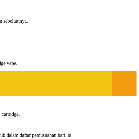
an sebelumnya.
dge vape.
cartridge.
suk dalam daftar pemusnahan hari ini.