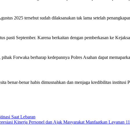
ustus 2025 tersebut sudah dilaksanakan tak lama setelah penangkapan,
us pasti September. Karena berkaitan dengan pemberkasan ke Kejaksa
, pihak Forwaka berharap kedepannya Polres Asahan dapat memaparkan 
isita benar-benar habis dimusnahkan dan menjaga kredibilitas institus
tinasi Saat Lebaran
esiasi Kinerja Personel dan Ajak Masyarakat Manfaatkan Layanan 1