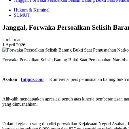
Janggal, Forwaka Persoalkan Selisih Barang Bukti Saat Pemu
Hukum & Kriminal
SUMUT
Janggal, Forwaka Persoalkan Selisih Bar
2 min read
1 April 2026
Forwaka Persoalkan Selisih Barang Bukti Saat Pemusnahan Narkoba
Asahan |
Intipos.com
– Konferensi pers pemusnahan barang bukti n
Alih-alih mendapatkan apresiasi penuh atas kinerja pemberantasan n
yang dimusnahkan.
Dalam kegiatan yang dihadiri perwakilan Kejaksaan Negeri Asahan
berupa sabu seberat 9.900 gram dan 827 unit cartridge rokok elektrik