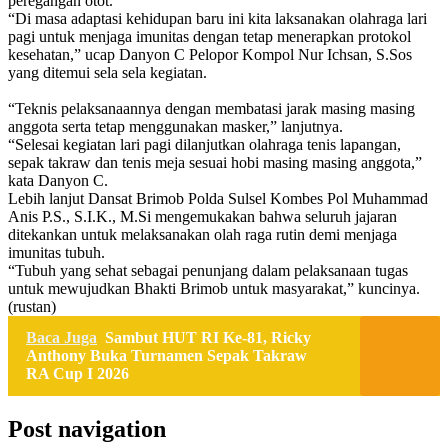
peregangan otot.
“Di masa adaptasi kehidupan baru ini kita laksanakan olahraga lari
pagi untuk menjaga imunitas dengan tetap menerapkan protokol
kesehatan,” ucap Danyon C Pelopor Kompol Nur Ichsan, S.Sos
yang ditemui sela sela kegiatan.
“Teknis pelaksanaannya dengan membatasi jarak masing masing
anggota serta tetap menggunakan masker,” lanjutnya.
“Selesai kegiatan lari pagi dilanjutkan olahraga tenis lapangan,
sepak takraw dan tenis meja sesuai hobi masing masing anggota,”
kata Danyon C.
Lebih lanjut Dansat Brimob Polda Sulsel Kombes Pol Muhammad
Anis P.S., S.I.K., M.Si mengemukakan bahwa seluruh jajaran
ditekankan untuk melaksanakan olah raga rutin demi menjaga
imunitas tubuh.
“Tubuh yang sehat sebagai penunjang dalam pelaksanaan tugas
untuk mewujudkan Bhakti Brimob untuk masyarakat,” kuncinya.
(rustan)
Baca Juga
Sambut HUT RI Ke-81, Ricky
Anthony Buka Turnamen Sepak Takraw
RA Cup I 2026
Post navigation