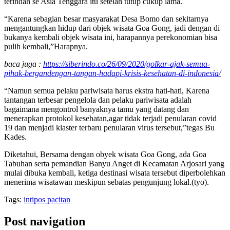
terindah se Asia Tenggara itu setelah tutup cukup lama.
“Karena sebagian besar masyarakat Desa Bomo dan sekitarnya
mengantungkan hidup dari objek wisata Goa Gong, jadi dengan di
bukanya kembali objek wisata ini, harapannya perekonomian bisa
pulih kembali,”Harapnya.
baca juga :
https://siberindo.co/26/09/2020/golkar-ajak-semua-
pihak-bergandengan-tangan-hadapi-krisis-kesehatan-di-indonesia/
“Namun semua pelaku pariwisata harus ekstra hati-hati, Karena
tantangan terbesar pengelola dan pelaku pariwisata adalah
bagaimana mengontrol banyaknya tamu yang datang dan
menerapkan protokol kesehatan,agar tidak terjadi penularan covid
19 dan menjadi klaster terbaru penularan virus tersebut,”tegas Bu
Kades.
Diketahui, Bersama dengan obyek wisata Goa Gong, ada Goa
Tabuhan serta pemandian Banyu Anget di Kecamatan Arjosari yang
mulai dibuka kembali, ketiga destinasi wisata tersebut diperbolehkan
menerima wisatawan meskipun sebatas pengunjung lokal.(tyo).
Tags:
intipos pacitan
Post navigation