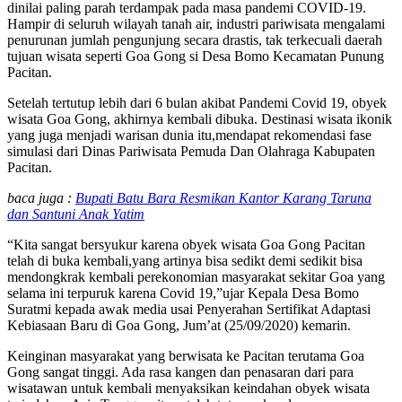
dinilai paling parah terdampak pada masa pandemi COVID-19.
Hampir di seluruh wilayah tanah air, industri pariwisata mengalami
penurunan jumlah pengunjung secara drastis, tak terkecuali daerah
tujuan wisata seperti Goa Gong si Desa Bomo Kecamatan Punung
Pacitan.
Setelah tertutup lebih dari 6 bulan akibat Pandemi Covid 19, obyek
wisata Goa Gong, akhirnya kembali dibuka. Destinasi wisata ikonik
yang juga menjadi warisan dunia itu,mendapat rekomendasi fase
simulasi dari Dinas Pariwisata Pemuda Dan Olahraga Kabupaten
Pacitan.
baca juga :
Bupati Batu Bara Resmikan Kantor Karang Taruna
dan Santuni Anak Yatim
“Kita sangat bersyukur karena obyek wisata Goa Gong Pacitan
telah di buka kembali,yang artinya bisa sedikt demi sedikit bisa
mendongkrak kembali perekonomian masyarakat sekitar Goa yang
selama ini terpuruk karena Covid 19,”ujar Kepala Desa Bomo
Suratmi kepada awak media usai Penyerahan Sertifikat Adaptasi
Kebiasaan Baru di Goa Gong, Jum’at (25/09/2020) kemarin.
Keinginan masyarakat yang berwisata ke Pacitan terutama Goa
Gong sangat tinggi. Ada rasa kangen dan penasaran dari para
wisatawan untuk kembali menyaksikan keindahan obyek wisata