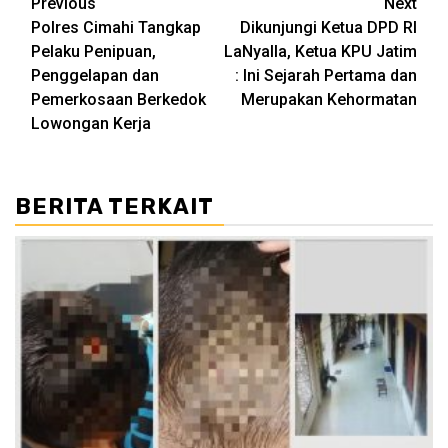
Post
Previous
Next
Polres Cimahi Tangkap
Dikunjungi Ketua DPD RI
navigation
Pelaku Penipuan,
LaNyalla, Ketua KPU Jatim
Penggelapan dan
: Ini Sejarah Pertama dan
Pemerkosaan Berkedok
Merupakan Kehormatan
Lowongan Kerja
BERITA TERKAIT