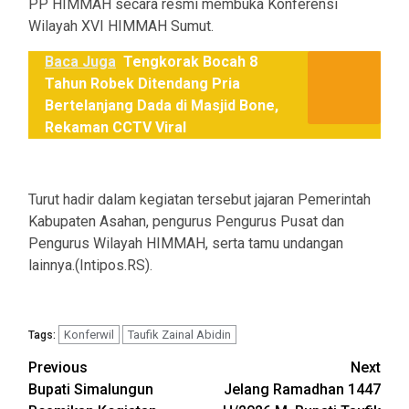
PP HIMMAH secara resmi membuka Konferensi
Wilayah XVI HIMMAH Sumut.
Baca Juga
Tengkorak Bocah 8
Tahun Robek Ditendang Pria
Bertelanjang Dada di Masjid Bone,
Rekaman CCTV Viral
Turut hadir dalam kegiatan tersebut jajaran Pemerintah
Kabupaten Asahan, pengurus Pengurus Pusat dan
Pengurus Wilayah HIMMAH, serta tamu undangan
lainnya.(Intipos.RS).
Konferwil
Taufik Zainal Abidin
Tags:
Post
Previous
Next
Bupati Simalungun
Jelang Ramadhan 1447
navigation