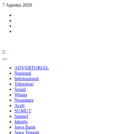
Skip
7 Agustus 2026
to
Facebook
content
Twitter
Youtube
Instagram
Primary
Menu
ADVERTORIAL
Nasional
Internasional
Teknologi
Sosial
Wisata
Nusantara
Aceh
SUMUT
Sumsel
Jakarta
Jawa Barat
Jawa Tengah