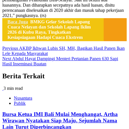
luasannya. Dan diharapkan secepatnya ada hasil luasan, disitu
perencanaan diselesaikan di 2020 akhir dan masuk tahap pekerjaan
2021,” pungkasnya. (rs)
Baca Juga
BMKG Gelar Sekolah Lapang
Cuaca Nelayan dan Sekolah Lapang Iklim
2026 di Kubu Raya, Tingkatkan
Kesiapsiagaan Hadapi Cuaca Ekstrem
Post
Previous
AKBP Ikhwan Lubis SH, MH, Bagikan Hasil Panen Ikan
Lele Kepada Masyarakat
navigation
Next
Abdul Hayat Dampingi Menteri Pertanian Panen 630 Sapi
Hasil Inseminasi Buatan
Berita Terkait
3 min read
Nusantara
Publik
Bursa Ketua IMI Bali Mulai Menghangat, Artha
Wirawan Nyatakan Siap Maju, Sejumlah Nama
Lain Turut Diperbincangkan