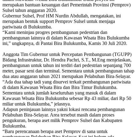
merupakan bantuan keuangan dari Pemerintah Provinsi (Pemprov)
Sulsel tahun anggaran 2020.
Gubernur Sulsel, Prof HM Nurdin Abdullah, mengatakan, ini
merupakan bentuk support Pemprov Sulsel untuk menjaga
pariwisata di Bulukumba.
“Kami meninjau progres pembangunan pedestrian dan
pembangunan lainnya di dalam Kawasan Wisata Bira Bulukumba
ini,” ungkapnya, di Pantai Bira Bulukumba, Kamis 30 Juli 2020.
Anggota Tim Gubernur untuk Percepatan Pembangunan (TGUPP)
Bidang Infrastruktur, Dr. Hendra Pachri, S.T., M.Eng menjelaskan,
pembangunan untuk tahun ini terdiri dari pedestrian sepanjang 700
meter, pasar seni dan terminal. Sementara untuk pembangunan tahap
dua atau anggaran tahun 2021 merupakan Pelabuhan Bira-Selayar.
“Ada dua tahap tadi yang disurvei terkait pembangunan pariwisata
di dalam Kawasan Wisata Bira dan Bira Timur Bulukumba.
Sementara untuk jumlah keseluruhan yang masuk di dalam
Kawasan Wisata Bira Bulukumba sebesar Rp 43 miliar, dari Rp 50
miliar untuk Bulukumba,” jelasnya.
Adapun peninjauan lainnya yakni lokasi rencana pembangunan
Pelabuhan Bira-Selayar. Area tersebut masih dalam proses
pengukuran, berapa aset milik Pemprov Sulsel dan Kabupaten
Bulukumba.
“Baru perencanaan berapa aset Pemprov di sana untuk
pembangunan Pelabuhan Bira-Selayar. Saat ini belum ada