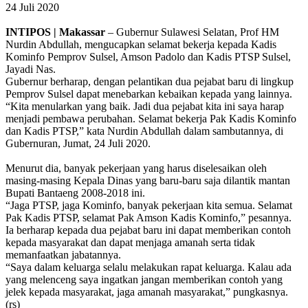
24 Juli 2020
INTIPOS | Makassar
– Gubernur Sulawesi Selatan, Prof HM
Nurdin Abdullah, mengucapkan selamat bekerja kepada Kadis
Kominfo Pemprov Sulsel, Amson Padolo dan Kadis PTSP Sulsel,
Jayadi Nas.
Gubernur berharap, dengan pelantikan dua pejabat baru di lingkup
Pemprov Sulsel dapat menebarkan kebaikan kepada yang lainnya.
“Kita menularkan yang baik. Jadi dua pejabat kita ini saya harap
menjadi pembawa perubahan. Selamat bekerja Pak Kadis Kominfo
dan Kadis PTSP,” kata Nurdin Abdullah dalam sambutannya, di
Gubernuran, Jumat, 24 Juli 2020.
Menurut dia, banyak pekerjaan yang harus diselesaikan oleh
masing-masing Kepala Dinas yang baru-baru saja dilantik mantan
Bupati Bantaeng 2008-2018 ini.
“Jaga PTSP, jaga Kominfo, banyak pekerjaan kita semua. Selamat
Pak Kadis PTSP, selamat Pak Amson Kadis Kominfo,” pesannya.
Ia berharap kepada dua pejabat baru ini dapat memberikan contoh
kepada masyarakat dan dapat menjaga amanah serta tidak
memanfaatkan jabatannya.
“Saya dalam keluarga selalu melakukan rapat keluarga. Kalau ada
yang melenceng saya ingatkan jangan memberikan contoh yang
jelek kepada masyarakat, jaga amanah masyarakat,” pungkasnya.
(rs)