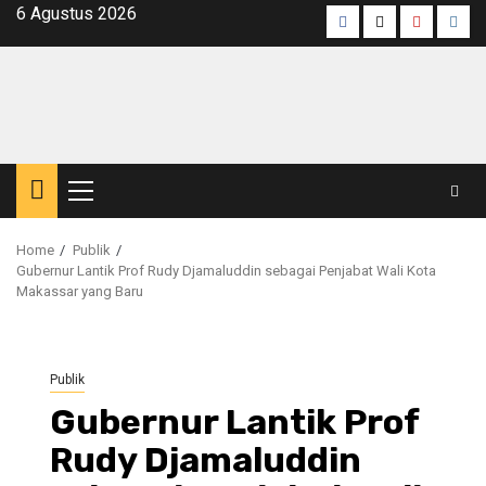
Skip
6 Agustus 2026
Facebook
Twitter
Youtube
Inst
to
content
Primary
Menu
Home
Publik
Gubernur Lantik Prof Rudy Djamaluddin sebagai Penjabat Wali Kota
Makassar yang Baru
Publik
Gubernur Lantik Prof
Rudy Djamaluddin