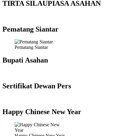
TIRTA SILAUPIASA ASAHAN
Pematang Siantar
Pematang Siantar
Bupati Asahan
Sertifikat Dewan Pers
Happy Chinese New Year
Happy Chinese New Year