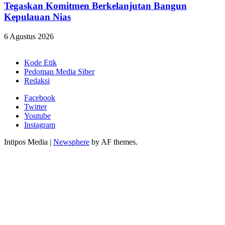
Tegaskan Komitmen Berkelanjutan Bangun
Kepulauan Nias
6 Agustus 2026
Kode Etik
Pedoman Media Siber
Redaksi
Facebook
Twitter
Youtube
Instagram
Intipos Media
|
Newsphere
by AF themes.