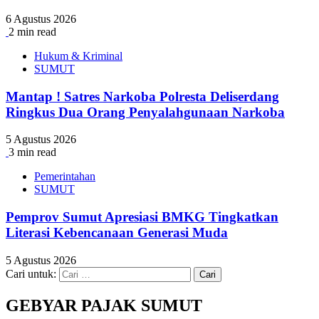
6 Agustus 2026
2 min read
Hukum & Kriminal
SUMUT
Mantap ! Satres Narkoba Polresta Deliserdang
Ringkus Dua Orang Penyalahgunaan Narkoba
5 Agustus 2026
3 min read
Pemerintahan
SUMUT
Pemprov Sumut Apresiasi BMKG Tingkatkan
Literasi Kebencanaan Generasi Muda
5 Agustus 2026
Cari untuk:
GEBYAR PAJAK SUMUT