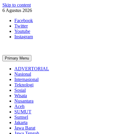
Skip to content
6 Agustus 2026
Facebook
Twitter
Youtube
Instagram
Primary Menu
ADVERTORIAL
Nasional
Internasional
Teknologi
Sosial
Wisata
Nusantara
Aceh
SUMUT
Sumsel
Jakarta
Jawa Barat
Jawa Tengah