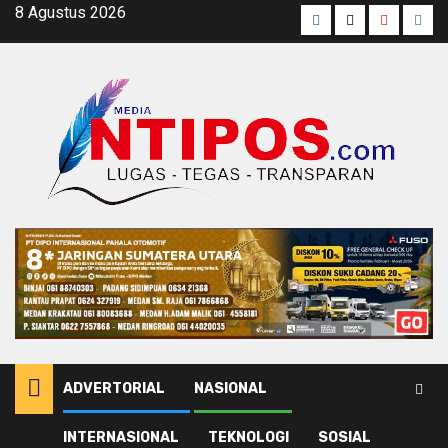
Skip
8 Agustus 2026
Facebook
Twitter
Youtube
Inst
to
content
ADVERTORIAL
NASIONAL
INTERNASIONAL
TEKNOLOGI
SOSIAL
Home
Publik