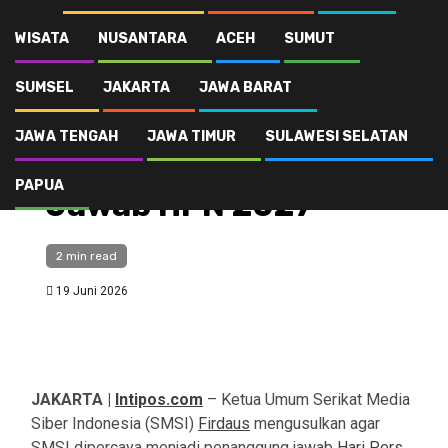
Firdaus Minta SMSI Jadi Penanggung Jawab HPN 2027
WISATA
NUSANTARA
ACEH
SUMUT
SUMSEL
JAKARTA
JAWA BARAT
Jakarta
Publik
Firdaus Minta SMSI
JAWA TENGAH
JAWA TIMUR
SULAWESI SELATAN
Jadi Penanggung
PAPUA
Jawab HPN 2027
2 min read
19 Juni 2026
JAKARTA |
Intipos.com
– Ketua Umum Serikat Media
Siber Indonesia (SMSI)
Firdaus
mengusulkan agar
SMSI dipercaya menjadi penanggung jawab
Hari Pers