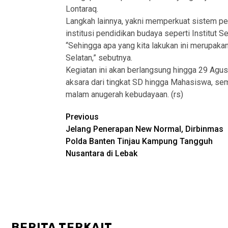
Lontaraq.
Langkah lainnya, yakni memperkuat sistem pe
institusi pendidikan budaya seperti Institut S
“Sehingga apa yang kita lakukan ini merupak
Selatan,” sebutnya.
Kegiatan ini akan berlangsung hingga 29 Agust
aksara dari tingkat SD hingga Mahasiswa, sem
malam anugerah kebudayaan. (rs)
Post
Previous
Jelang Penerapan New Normal, Dirbinmas
navigation
Polda Banten Tinjau Kampung Tangguh
Nusantara di Lebak
BERITA TERKAIT