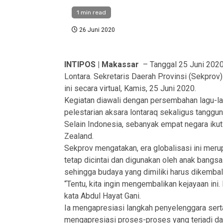
1 min read
26 Juni 2020
INTIPOS | Makassar
– Tanggal 25 Juni 2020
Lontara. Sekretaris Daerah Provinsi (Sekprov
ini secara virtual, Kamis, 25 Juni 2020.
Kegiatan diawali dengan persembahan lagu-la
pelestarian aksara lontaraq sekaligus tanggu
Selain Indonesia, sebanyak empat negara ikut
Zealand.
Sekprov mengatakan, era globalisasi ini me
tetap dicintai dan digunakan oleh anak bangsa.
sehingga budaya yang dimiliki harus dikembalik
“Tentu, kita ingin mengembalikan kejayaan ini.
kata Abdul Hayat Gani.
Ia mengapresiasi langkah penyelenggara sert
mengapresiasi proses-proses yang terjadi dal