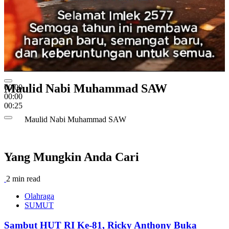
Maulid Nabi Muhammad SAW
00:00
00:00
00:25
Maulid Nabi Muhammad SAW
Yang Mungkin Anda Cari
2 min read
Olahraga
SUMUT
Sambut HUT RI Ke-81, Ricky Anthony Buka