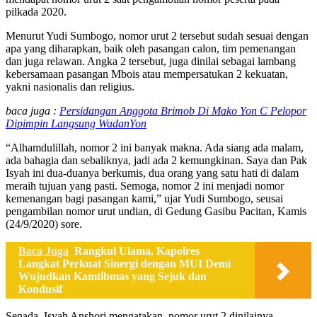
pilkada 2020.
Menurut Yudi Sumbogo, nomor urut 2 tersebut sudah sesuai dengan
apa yang diharapkan, baik oleh pasangan calon, tim pemenangan
dan juga relawan. Angka 2 tersebut, juga dinilai sebagai lambang
kebersamaan pasangan Mbois atau mempersatukan 2 kekuatan,
yakni nasionalis dan religius.
baca juga :
Persidangan Anggota Brimob Di Mako Yon C Pelopor
Dipimpin Langsung WadanYon
“Alhamdulillah, nomor 2 ini banyak makna. Ada siang ada malam,
ada bahagia dan sebaliknya, jadi ada 2 kemungkinan. Saya dan Pak
Isyah ini dua-duanya berkumis, dua orang yang satu hati di dalam
meraih tujuan yang pasti. Semoga, nomor 2 ini menjadi nomor
kemenangan bagi pasangan kami,” ujar Yudi Sumbogo, seusai
pengambilan nomor urut undian, di Gedung Gasibu Pacitan, Kamis
(24/9/2020) sore.
Baca Juga
Rangkul Ulama, Kapolres
Langkat Perkuat Sinergi dengan MUI Demi
Wujudkan Kamtibmas yang Sejuk dan
Kondusif
Senada, Isyah Anshori mengatakan, nomor urut 2 dinilainya