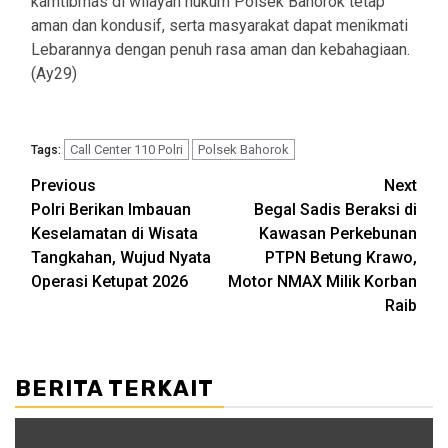
kamtibmas di wilayah hukum Polsek Bahorok tetap
aman dan kondusif, serta masyarakat dapat menikmati
Lebarannya dengan penuh rasa aman dan kebahagiaan.
(Ay29)
Call Center 110 Polri
Polsek Bahorok
Tags:
Post
Previous
Next
Polri Berikan Imbauan
Begal Sadis Beraksi di
navigation
Keselamatan di Wisata
Kawasan Perkebunan
Tangkahan, Wujud Nyata
PTPN Betung Krawo,
Operasi Ketupat 2026
Motor NMAX Milik Korban
Raib
BERITA TERKAIT