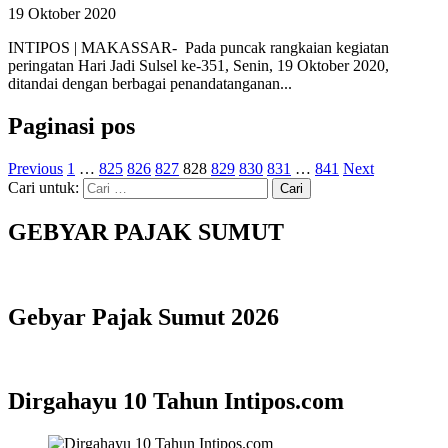
19 Oktober 2020
INTIPOS | MAKASSAR- Pada puncak rangkaian kegiatan
peringatan Hari Jadi Sulsel ke-351, Senin, 19 Oktober 2020,
ditandai dengan berbagai penandatanganan...
Paginasi pos
Previous
1
…
825
826
827
828
829
830
831
…
841
Next
Cari untuk:
GEBYAR PAJAK SUMUT
Gebyar Pajak Sumut 2026
Dirgahayu 10 Tahun Intipos.com