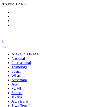
Skip
8 Agustus 2026
to
Facebook
content
Twitter
Youtube
Instagram
Primary
Menu
ADVERTORIAL
Nasional
Internasional
Teknologi
Sosial
Wisata
Nusantara
Aceh
SUMUT
Sumsel
Jakarta
Jawa Barat
Jawa Tengah