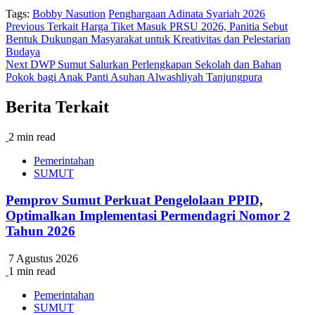
Tags:
Bobby Nasution
Penghargaan Adinata Syariah 2026
Post
Previous
Terkait Harga Tiket Masuk PRSU 2026, Panitia Sebut
Bentuk Dukungan Masyarakat untuk Kreativitas dan Pelestarian
navigation
Budaya
Next
DWP Sumut Salurkan Perlengkapan Sekolah dan Bahan
Pokok bagi Anak Panti Asuhan Alwashliyah Tanjungpura
Berita Terkait
2 min read
Pemerintahan
SUMUT
Pemprov Sumut Perkuat Pengelolaan PPID,
Optimalkan Implementasi Permendagri Nomor 2
Tahun 2026
7 Agustus 2026
1 min read
Pemerintahan
SUMUT