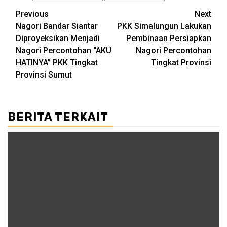
Post
Previous
Next
Nagori Bandar Siantar
PKK Simalungun Lakukan
navigation
Diproyeksikan Menjadi
Pembinaan Persiapkan
Nagori Percontohan “AKU
Nagori Percontohan
HATINYA” PKK Tingkat
Tingkat Provinsi
Provinsi Sumut
BERITA TERKAIT