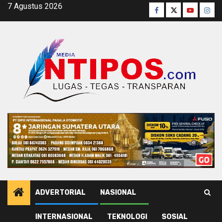
Skip
7 Agustus 2026
Facebook
Twitter
Youtube
Inst
to
content
ADVERTORIAL
NASIONAL
INTERNASIONAL
TEKNOLOGI
SOSIAL
Home
Pemerintahan