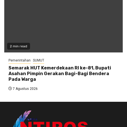
2 min read
Pemerintahan
SUMUT
Semarak HUT Kemerdekaan RI ke-81, Bupati
Asahan Pimpin Gerakan Bagi-Bagi Bendera
Pada Warga
7 Agustus 2026