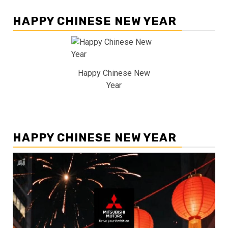
HAPPY CHINESE NEW YEAR
Happy Chinese New
Year
HAPPY CHINESE NEW YEAR