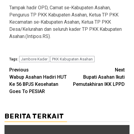
Tampak hadir OPD, Camat se-Kabupaten Asahan,
Pengurus TP PKK Kabupaten Asahan, Ketua TP PKK
Kecamatan se-Kabupaten Asahan, Ketua TP PKK
Desa/Kelurahan dan seluruh kader TP PKK Kabupaten
Asahan.(Intipos.RS).
Jambore Kader
PKK Kabupaten Asahan
Tags:
Post
Previous
Next
Wabup Asahan Hadiri HUT
Bupati Asahan Ikuti
navigation
Ke 56 BPJS Kesehatan
Pemutakhiran IKK LPPD
Goes To PESIAR
BERITA TERKAIT