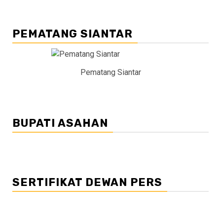
PEMATANG SIANTAR
Pematang Siantar
BUPATI ASAHAN
SERTIFIKAT DEWAN PERS