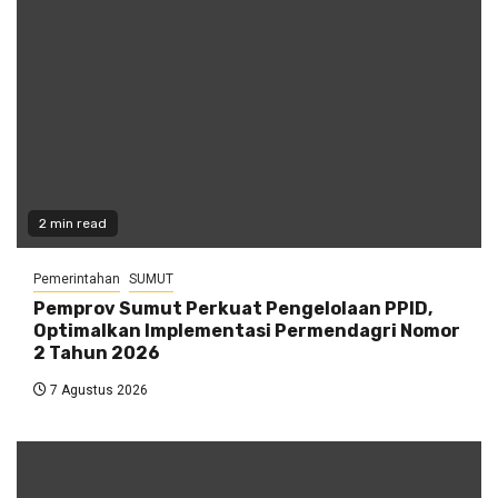
2 min read
Pemerintahan
SUMUT
Pemprov Sumut Perkuat Pengelolaan PPID,
Optimalkan Implementasi Permendagri Nomor
2 Tahun 2026
7 Agustus 2026