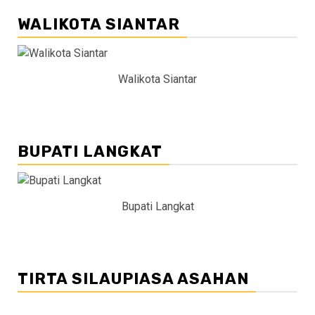
WALIKOTA SIANTAR
Walikota Siantar
BUPATI LANGKAT
Bupati Langkat
TIRTA SILAUPIASA ASAHAN