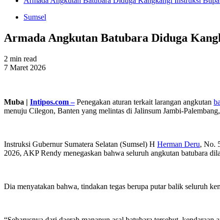
Armada Angkutan Batubara Diduga Kangkangi Instruksi Bupa
Sumsel
Armada Angkutan Batubara Diduga Kangka
2 min read
7 Maret 2026
Muba |
Intipos.com –
Penegakan aturan terkait larangan angkutan
b
menuju Cilegon, Banten yang melintas di Jalinsum Jambi-Palembang
Instruksi Gubernur Sumatera Selatan (Sumsel) H
Herman Deru
, No. 
2026, AKP Rendy menegaskan bahwa seluruh angkutan batubara dil
Dia menyatakan bahwa, tindakan tegas berupa putar balik seluruh ken
“Seharusnya dari daerah manapun asal batubara tersebut, kendaraan 