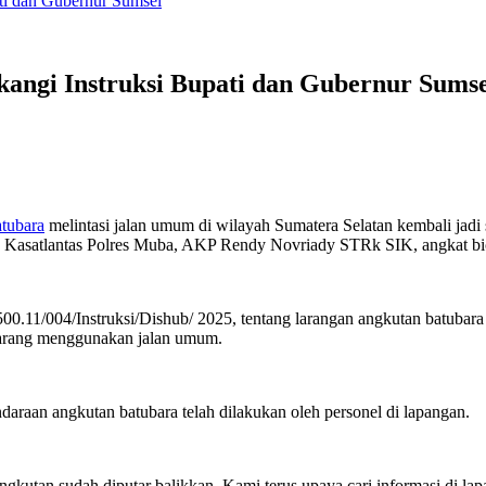
ti dan Gubernur Sumsel
ngi Instruksi Bupati dan Gubernur Sumse
atubara
melintasi jalan umum di wilayah Sumatera Selatan kembali jadi
, Kasatlantas Polres Muba, AKP Rendy Novriady STRk SIK, angkat bi
500.11/004/Instruksi/Dishub/ 2025, tentang larangan angkutan batubara
arang menggunakan jalan umum.
daraan angkutan batubara telah dilakukan oleh personel di lapangan.
angkutan sudah diputar balikkan. Kami terus upaya cari informasi di 