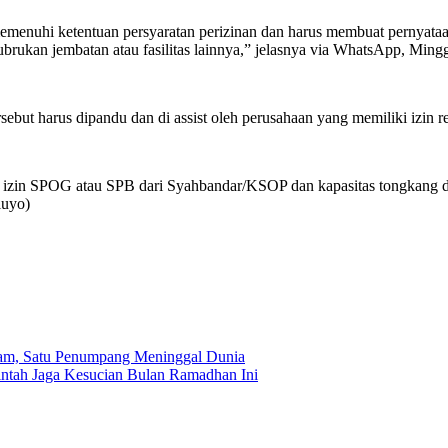
emenuhi ketentuan persyaratan perizinan dan harus membuat pernyataa
nubrukan jembatan atau fasilitas lainnya,” jelasnya via WhatsApp, Ming
rsebut harus dipandu dan di assist oleh perusahaan yang memiliki izin
at izin SPOG atau SPB dari Syahbandar/KSOP dan kapasitas tongkang di
luyo)
am, Satu Penumpang Meninggal Dunia
intah Jaga Kesucian Bulan Ramadhan Ini