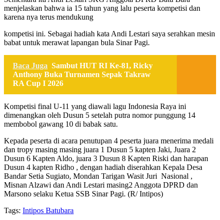
menjelaskan bahwa ia 15 tahun yang lalu peserta kompetisi dan
karena nya terus mendukung
kompetisi ini. Sebagai hadiah kata Andi Lestari saya serahkan mesin
babat untuk merawat lapangan bula Sinar Pagi.
Baca Juga
Sambut HUT RI Ke-81, Ricky
Anthony Buka Turnamen Sepak Takraw
RA Cup I 2026
Kompetisi final U-11 yang diawali lagu Indonesia Raya ini
dimenangkan oleh Dusun 5 setelah putra nomor punggung 14
membobol gawang 10 di babak satu.
Kepada peserta di acara penutupan 4 peserta juara menerima medali
dan tropy masing masing juara 1 Dusun 5 kapten Jaki, Juara 2
Dusun 6 Kapten Aldo, juara 3 Dusun 8 Kapten Riski dan harapan
Dusun 4 kapten Ridho , dengan hadiah diserahkan Kepala Desa
Bandar Setia Sugiato, Mondan Tarigan Wasit Juri Nasional ,
Misnan Alzawi dan Andi Lestari masing2 Anggota DPRD dan
Marsono selaku Ketua SSB Sinar Pagi. (R/ Intipos)
Tags:
Intipos Batubara