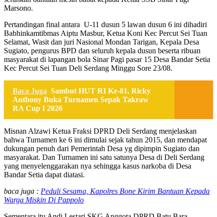
Marsono.
Pertandingan final antara U-11 dusun 5 lawan dusun 6 ini dihadiri
Babhinkamtibmas Aiptu Masbur, Ketua Koni Kec Percut Sei Tuan
Selamat, Wasit dan juri Nasional Mondan Tarigan, Kepala Desa
Sugiato, pengurus BPD dan seluruh kepala dusun beserta ribuan
masyarakat di lapangan bola Sinar Pagi pasar 15 Desa Bandar Setia
Kec Percut Sei Tuan Deli Serdang Minggu Sore 23/08.
Baca Juga
Sambut HUT RI Ke-81, Ricky
Anthony Buka Turnamen Sepak Takraw
RA Cup I 2026
Misnan Alzawi Ketua Fraksi DPRD Deli Serdang menjelaskan
bahwa Turnamen ke 6 ini dimulai sejak tahun 2015, dan mendapat
dukungan penuh dari Pemerintah Desa yg dipimpin Sugiato dan
masyarakat. Dan Turnamen ini satu satunya Desa di Deli Serdang
yang menyelenggarakan nya sehingga kasus narkoba di Desa
Bandar Setia dapat diatasi.
baca juga :
Peduli Sesama, Kapolres Bone Kirim Bantuan Kepada
Warga Miskin Di Pappolo
Sementara itu Andi Lestari SKG Anggota DPRD Batu Bara