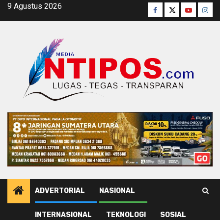
Skip
9 Agustus 2026
Facebook
Twitter
Youtube
Inst
to
content
ADVERTORIAL
NASIONAL
INTERNASIONAL
TEKNOLOGI
SOSIAL