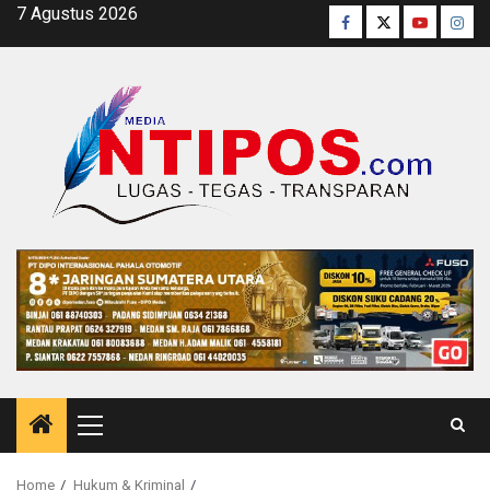
Skip
7 Agustus 2026
Facebook
Twitter
Youtube
Inst
to
content
Primary
Menu
Home
Hukum & Kriminal