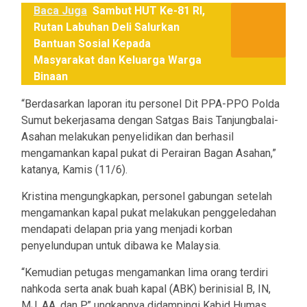
Baca Juga
Sambut HUT Ke-81 RI,
Rutan Labuhan Deli Salurkan
Bantuan Sosial Kepada
Masyarakat dan Keluarga Warga
Binaan
“Berdasarkan laporan itu personel Dit PPA-PPO Polda
Sumut bekerjasama dengan Satgas Bais Tanjungbalai-
Asahan melakukan penyelidikan dan berhasil
mengamankan kapal pukat di Perairan Bagan Asahan,”
katanya, Kamis (11/6).
Kristina mengungkapkan, personel gabungan setelah
mengamankan kapal pukat melakukan penggeledahan
mendapati delapan pria yang menjadi korban
penyelundupan untuk dibawa ke Malaysia.
“Kemudian petugas mengamankan lima orang terdiri
nahkoda serta anak buah kapal (ABK) berinisial B, IN,
MJ, AA, dan P,” ungkapnya didampingi Kabid Humas