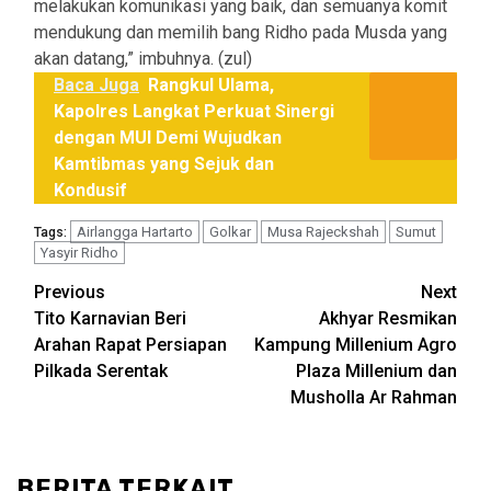
melakukan komunikasi yang baik, dan semuanya komit
mendukung dan memilih bang Ridho pada Musda yang
akan datang,” imbuhnya. (zul)
Baca Juga
Rangkul Ulama,
Kapolres Langkat Perkuat Sinergi
dengan MUI Demi Wujudkan
Kamtibmas yang Sejuk dan
Kondusif
Airlangga Hartarto
Golkar
Musa Rajeckshah
Sumut
Tags:
Yasyir Ridho
Post
Previous
Next
Tito Karnavian Beri
Akhyar Resmikan
navigation
Arahan Rapat Persiapan
Kampung Millenium Agro
Pilkada Serentak
Plaza Millenium dan
Musholla Ar Rahman
BERITA TERKAIT