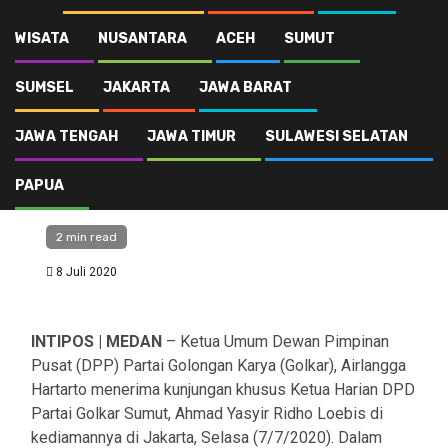
WISATA
NUSANTARA
ACEH
SUMUT
Politik
SUMSEL
JAKARTA
JAWA BARAT
27 Ketua DPD Golkar
JAWA TENGAH
JAWA TIMUR
SULAWESI SELATAN
se Sumut Bertemu
Airlangga
PAPUA
2 min read
8 Juli 2020
INTIPOS | MEDAN
– Ketua Umum Dewan Pimpinan
Pusat (DPP) Partai Golongan Karya (Golkar), Airlangga
Hartarto menerima kunjungan khusus Ketua Harian DPD
Partai Golkar Sumut, Ahmad Yasyir Ridho Loebis di
kediamannya di Jakarta, Selasa (7/7/2020). Dalam