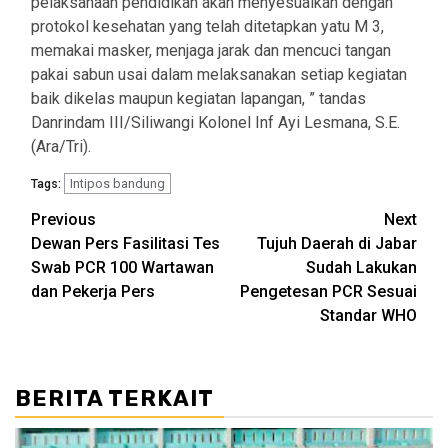
pelaksanaan pendidikan akan menyesuaikan dengan
protokol kesehatan yang telah ditetapkan yatu M 3,
memakai masker, menjaga jarak dan mencuci tangan
pakai sabun usai dalam melaksanakan setiap kegiatan
baik dikelas maupun kegiatan lapangan, ” tandas
Danrindam III/Siliwangi Kolonel Inf Ayi Lesmana, S.E.
(Ara/Tri).
Intipos bandung
Tags:
Post
Previous
Next
Dewan Pers Fasilitasi Tes
Tujuh Daerah di Jabar
navigation
Swab PCR 100 Wartawan
Sudah Lakukan
dan Pekerja Pers
Pengetesan PCR Sesuai
Standar WHO
BERITA TERKAIT