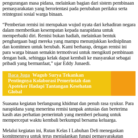
pengurangan masa pidana, melainkan bagian dari sistem pembinaan
pemasyarakatan yang berorientasi pada perubahan perilaku serta
reintegrasi sosial warga binaan.
“Pemberian remisi ini merupakan wujud nyata dari kehadiran negara
dalam memberikan kesempatan kepada narapidana untuk
memperbaiki diri. Remisi bukan hadiah, melainkan bentuk
penghargaan bagi mereka yang mampu menunjukkan kedisiplinan
dan komitmen untuk berubah. Kami berharap, dengan remisi ini
para warga binaan semakin termotivasi untuk mengikuti pembinaan
dengan baik, sehingga kelak dapat kembali ke masyarakat sebagai
pribadi yang bermanfaat,” ujar Eddy Junaedi.
Baca Juga
Wagub Surya Tekankan
Pentingnya Kolaborasi Pemerintah dan
Apoteker Hadapi Tantangan Kesehatan
Global
Suasana kegiatan berlangsung khidmat dan penuh rasa syukur. Para
narapidana yang menerima remisi tampak antusias dan berterima
kasih atas perhatian pemerintah yang memberi peluang untuk
mempercepat waktu kembali berkumpul bersama keluarga.
Melalui kegiatan ini, Rutan Kelas I Labuhan Deli menegaskan
komitmennya untuk terus menjalankan fungsi pemasyarakatan