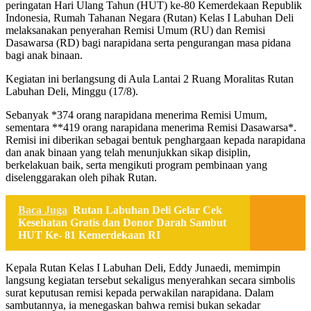
peringatan Hari Ulang Tahun (HUT) ke-80 Kemerdekaan Republik
Indonesia, Rumah Tahanan Negara (Rutan) Kelas I Labuhan Deli
melaksanakan penyerahan Remisi Umum (RU) dan Remisi
Dasawarsa (RD) bagi narapidana serta pengurangan masa pidana
bagi anak binaan.
Kegiatan ini berlangsung di Aula Lantai 2 Ruang Moralitas Rutan
Labuhan Deli, Minggu (17/8).
Sebanyak *374 orang narapidana menerima Remisi Umum,
sementara **419 orang narapidana menerima Remisi Dasawarsa*.
Remisi ini diberikan sebagai bentuk penghargaan kepada narapidana
dan anak binaan yang telah menunjukkan sikap disiplin,
berkelakuan baik, serta mengikuti program pembinaan yang
diselenggarakan oleh pihak Rutan.
Baca Juga
Rutan Labuhan Deli Gelar Cek
Kesehatan Gratis dan Donor Darah Sambut
HUT Ke- 81 Kemerdekaan RI
Kepala Rutan Kelas I Labuhan Deli, Eddy Junaedi, memimpin
langsung kegiatan tersebut sekaligus menyerahkan secara simbolis
surat keputusan remisi kepada perwakilan narapidana. Dalam
sambutannya, ia menegaskan bahwa remisi bukan sekadar