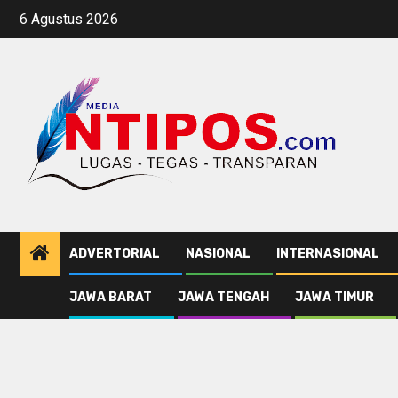
Skip
6 Agustus 2026
to
content
ADVERTORIAL
NASIONAL
INTERNASIONAL
JAWA BARAT
JAWA TENGAH
JAWA TIMUR