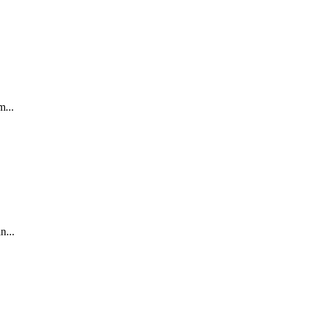
...
...