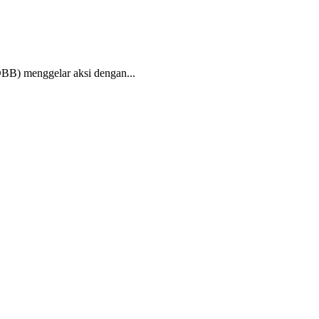
) menggelar aksi dengan...