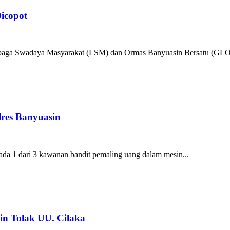
Dicopot
a Swadaya Masyarakat (LSM) dan Ormas Banyuasin Bersatu (GLOBB
lres Banyuasin
 1 dari 3 kawanan bandit pemaling uang dalam mesin...
n Tolak UU. Cilaka