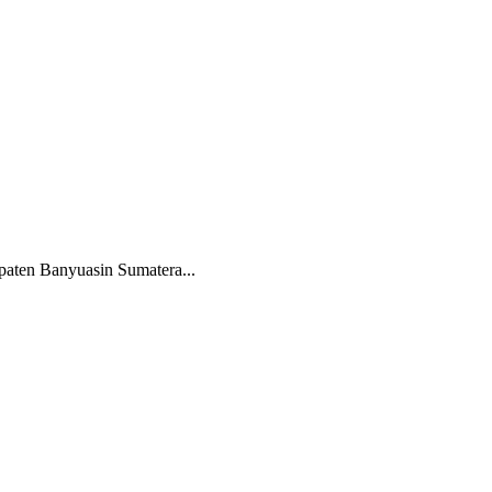
aten Banyuasin Sumatera...