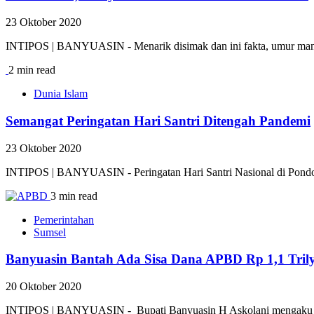
23 Oktober 2020
INTIPOS | BANYUASIN - Menarik disimak dan ini fakta, umur manusi
2 min read
Dunia Islam
Semangat Peringatan Hari Santri Ditengah Pandemi
23 Oktober 2020
INTIPOS | BANYUASIN - Peringatan Hari Santri Nasional di Pondok
3 min read
Pemerintahan
Sumsel
Banyuasin Bantah Ada Sisa Dana APBD Rp 1,1 Tril
20 Oktober 2020
INTIPOS | BANYUASIN - Bupati Banyuasin H Askolani mengaku bin