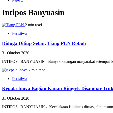
Page 2
Intipos Banyuasin
2 min read
Peristiwa
Diduga Ditiup Setan, Tiang PLN Roboh
31 Oktober 2020
INTIPOS | BANYUASIN - Banyak kalangan masyarakat setempat bilan
2 min read
Peristiwa
Kepala Inova Bagian Kanan Ringsek Disambar Tru
31 Oktober 2020
INTIPOS | BANYUASIN - Kecelakaan lalulintas diruas jalintimsum