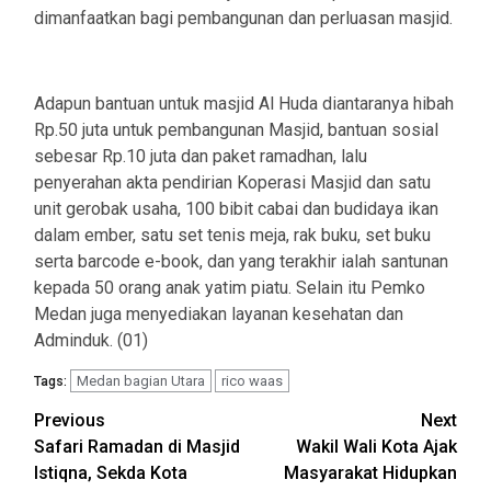
dimanfaatkan bagi pembangunan dan perluasan masjid.
Adapun bantuan untuk masjid Al Huda diantaranya hibah
Rp.50 juta untuk pembangunan Masjid, bantuan sosial
sebesar Rp.10 juta dan paket ramadhan, lalu
penyerahan akta pendirian Koperasi Masjid dan satu
unit gerobak usaha, 100 bibit cabai dan budidaya ikan
dalam ember, satu set tenis meja, rak buku, set buku
serta barcode e-book, dan yang terakhir ialah santunan
kepada 50 orang anak yatim piatu. Selain itu Pemko
Medan juga menyediakan layanan kesehatan dan
Adminduk. (01)
Medan bagian Utara
rico waas
Tags:
Post
Previous
Next
Safari Ramadan di Masjid
Wakil Wali Kota Ajak
navigation
Istiqna, Sekda Kota
Masyarakat Hidupkan