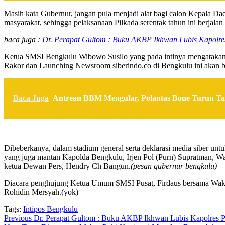
Masih kata Gubernur, jangan pula menjadi alat bagi calon Kepala 
masyarakat, sehingga pelaksanaan Pilkada serentak tahun ini berjala
baca juga :
Dr. Perapat Gultom : Buku AKBP Ikhwan Lubis Kapolres
Ketua SMSI Bengkulu Wibowo Susilo yang pada intinya mengatakan ke
Rakor dan Launching Newsroom siberindo.co di Bengkulu ini akan b
Baca Juga
Antrean BBM Mengular, Polantas Bone Turun T
Dibeberkanya, dalam stadium general serta deklarasi media siber un
yang juga mantan Kapolda Bengkulu, Irjen Pol (Purn) Supratman, W
ketua Dewan Pers, Hendry Ch Bangun.
(pesan gubernur bengkulu)
Diacara penghujung Ketua Umum SMSI Pusat, Firdaus bersama Wak
Rohidin Mersyah.(yok)
Tags:
Intipos Bengkulu
Post
Previous
Dr. Perapat Gultom : Buku AKBP Ikhwan Lubis Kapolres Pe