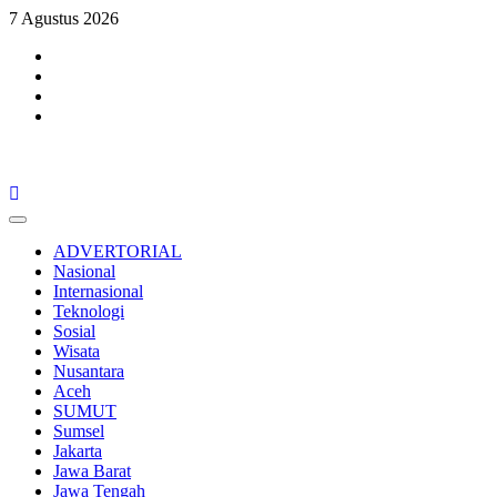
Skip
7 Agustus 2026
to
Facebook
content
Twitter
Youtube
Instagram
Primary
Menu
ADVERTORIAL
Nasional
Internasional
Teknologi
Sosial
Wisata
Nusantara
Aceh
SUMUT
Sumsel
Jakarta
Jawa Barat
Jawa Tengah