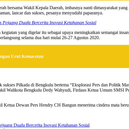
Daerah bersama Wakil Kepala Daerah, imbasnya nanti dimasyarakat ya
n aman, lancar dan sukses, pesanya menyudahi paparanya.
 Pejuang Duafa Bercerita Inovasi Ketahanan Sosial
giatan yang digelar itu sebagai upaya meningkatkan semangat insan p
erlangsung selama dua hari mulai 26-27 Agustus 2020.
angan Urut Kemacetan
tuk sukses Pilkada di Bengkulu bertema “Eksplorasi Pers dan Politik
akil Walikota Bengkulu Dedy Wahyudi, Firdaus Ketua Umum SMSI Pusat
il Ketua Dewan Pers Hendry CH Bangun menerima cindera mata berup
juang Duafa Bercerita Inovasi Ketahanan Sosial